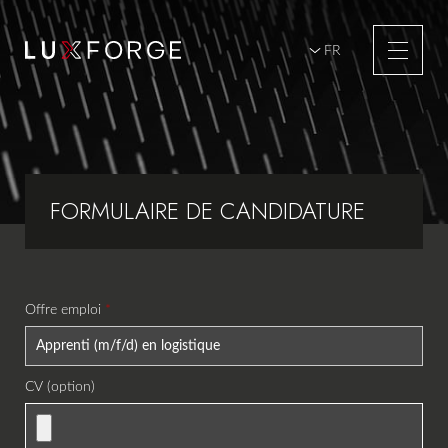
FR
DE
s
p
urs
érieurs
 d'extérieur
e
se-vue
e
FORMULAIRE DE CANDIDATURE
tures
ours
s
Offre emploi
andidature
ontact
CV (option)