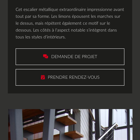
Cet escalier métallique extraordinaire impressionne avant
tout par sa forme. Les limons épousent les marches sur
le dessus, mais répètent également ce motif sur le
dessous. Les côtés à l'aspect notable s'intègrent dans
urs
érieurs
 d'extérieur
e
se-vue
e
tous les styles d'intérieurs.
tures
ours
s
DEMANDE DE PROJET
andidature
PRENDRE RENDEZ-VOUS
ontact