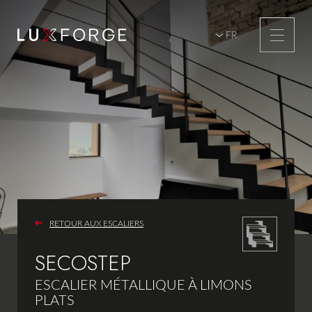
FR
DE
p
RETOUR AUX ESCALIERS
SECOSTEP
ESCALIER MÉTALLIQUE À LIMONS
PLATS
s