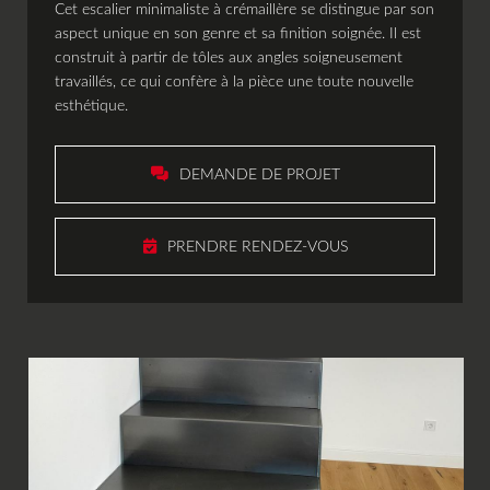
Cet escalier minimaliste à crémaillère se distingue par son
aspect unique en son genre et sa finition soignée. Il est
construit à partir de tôles aux angles soigneusement
travaillés, ce qui confère à la pièce une toute nouvelle
esthétique.
urs
érieurs
 d'extérieur
e
se-vue
e
tures
ours
DEMANDE DE PROJET
s
PRENDRE RENDEZ-VOUS
andidature
ontact